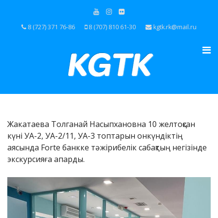
8 (727) 371 76-86
8 (707) 810 61-30
kgtk.rk@mail.ru
Жакатаева Толганай Насыпхановна 10 желтоқсан
күні УА-2, УА-2/11, УА-3 топтарын онкүндіктің
аясында Forte банкке тәжірибелік сабақтың негізінде
экскурсияға апарды.