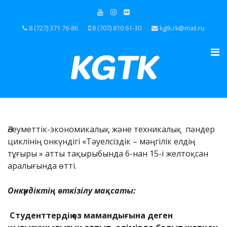
8 (727) 371 76-86
8 (707) 810 61-30
kgtk.rk@mail.ru
Әлеуметтік-экономикалық және техникалық пәндер
циклінің онкүндігі «Тәуелсіздік – мәңгілік елдің
тұғыры » атты тақырыбында 6-нан 15-і желтоқсан
аралығында өтті.
Онкүндіктің өткізілу мақсаты:
Студенттердің өз мамандығына деген