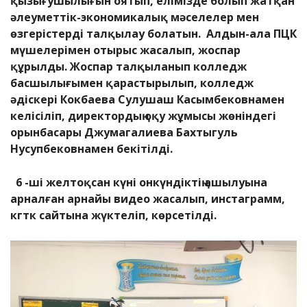
қызығушылығын оятып, елімізде болып жатқан
әлеуметтік-экономикалық мәселелер мен
өзгерістерді талқылау болатын.
Алдын-ала ПЦК
мүшелерімен отырыс жасалып, жоспар
құрылды. Жоспар талқыланып колледж
басшылығымен қарастырылып, колледж
әдіскері Кокбаева Сулушаш Касымбековнамен
келісіліп, директордың оқу жұмысы жөніндегі
орынбасары Джумагалиева Бахтыгуль
Нусупбековнамен бекітілді.
6 -
ші желтоқсан күні онкүндіктің ашылуына
арналған арнайы видео жасалып, инстаграмм,
кгтк сайтына жүктеліп, көрсетілді.